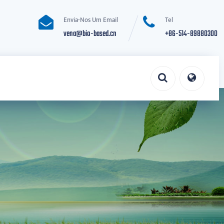
Envia-Nos Um Email
Tel
vena@bio-based.cn
+86-514-89880300