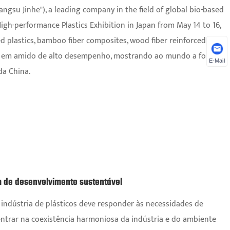
Jiangsu Jinhe"), a leading company in the field of global bio-based
High-performance Plastics Exhibition in Japan from May 14 to 16,
ed plastics, bamboo fiber composites, wood fiber reinforced
ados em amido de alto desempenho, mostrando ao mundo a força da
E-Mail
da China.
m de desenvolvimento sustentável
 indústria de plásticos deve responder às necessidades de
centrar na coexistência harmoniosa da indústria e do ambiente