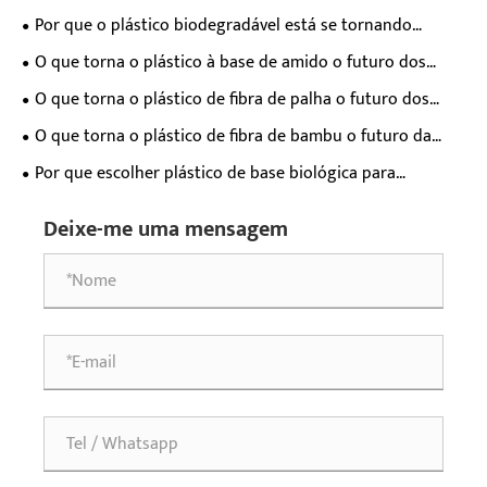
remodelando o futuro dos materiais?
Por que o plástico biodegradável está se tornando
essencial para a indústria moderna?
O que torna o plástico à base de amido o futuro dos
materiais sustentáveis?
O que torna o plástico de fibra de palha o futuro dos
materiais ecológicos?
O que torna o plástico de fibra de bambu o futuro da
inovação de materiais sustentáveis?
Por que escolher plástico de base biológica para
materiais sustentáveis?
Deixe-me uma mensagem