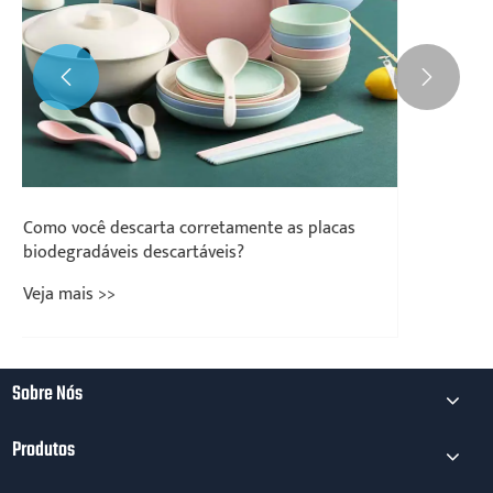


O que é o plástico de fibra de bambu e como
é feito?
Veja mais >>
Sobre Nós
Produtos